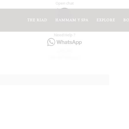
Open chat
THE RIAD
HAMMAM Y SPA
EXPLORE
B
1
Need Help ?
Hello 👋
Can we help you?