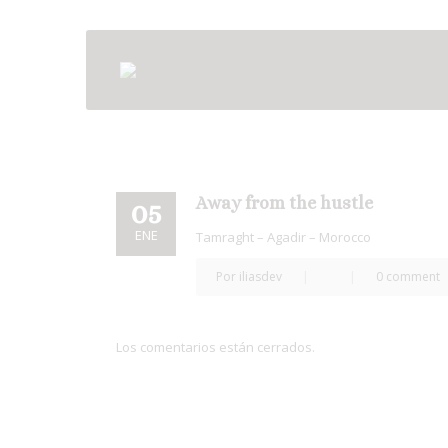
Away from the hustle
05
ENE
Tamraght – Agadir – Morocco
Por iliasdev
|
|
0 comment
Los comentarios están cerrados.