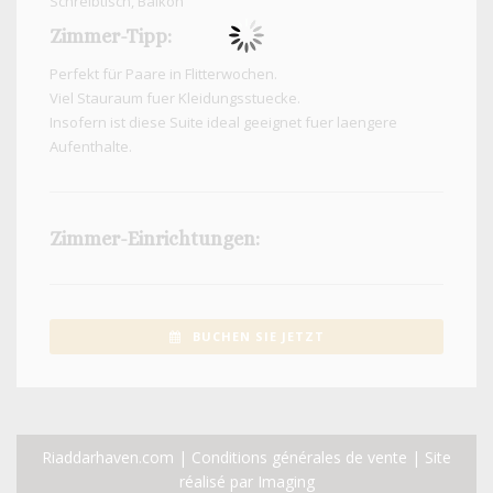
Schreibtisch, Balkon
Zimmer-Tipp:
Perfekt für Paare in Flitterwochen.
Viel Stauraum fuer Kleidungsstuecke.
Insofern ist diese Suite ideal geeignet fuer laengere
Aufenthalte.
Zimmer-Einrichtungen:
BUCHEN SIE JETZT
Riaddarhaven.com |
Conditions générales de vente
| Site
réalisé par
Imaging